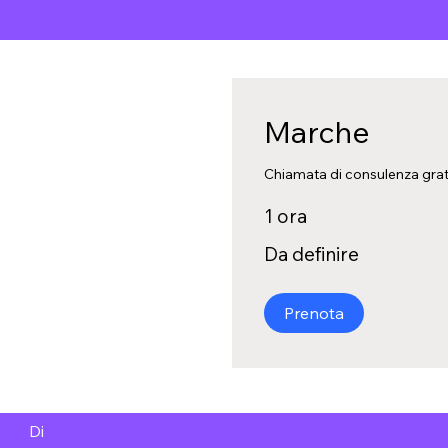
Marche
Chiamata di consulenza grat
1 ora
Da
Da definire
definire
Prenota
Di