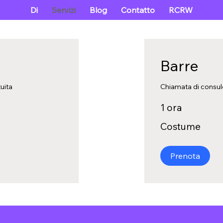
Di
Servizi
Blog
Contatto
RCRW
Barre
uita
Chiamata di consul
1 ora
Costume
Costume
Prenota